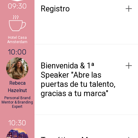
09:30
Registro
Hotel Casa
Amsterdam
10:00
Bienvenida & 1ª
Speaker "Abre las
puertas de tu talento,
Rebeca
Hazelnut
gracias a tu marca"
Personal Brand
Mentor & Branding
Expert
10:30