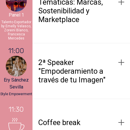
Temáticas: Marcas,
Sostenibilidad y
Panel 1
Marketplace
Talento Exportador
by Emelly Velasco,
Zoreini Blanco,
Francesca
Mercedes
11:00
2ª Speaker
"Empoderamiento a
través de tu Imagen"
Ery Sánchez
Sevilla
Style Empowerment
11:30
Coffee break