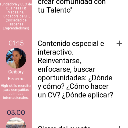
crear comunidad con
Fundadora y CEO de
tu Talento"
Business Fit
Magazine,
Fundadora de SHE
(Sociedad de
Hispanas
Emprendedoras)
01:15
Contenido especial e
interactivo.
Reinventarse,
enfocarse, buscar
Geibory
oportunidades: ¿Dónde
Besems
y cómo? ¿Cómo hacer
High skills recruiter
para compañías
un CV? ¿Dónde aplicar?
químicas
internacionales.
03:00