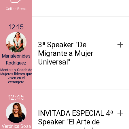
Coffee Break
12:15
3ª Speaker "De
Migrante a Mujer
Marialeonides
Universal"
Rodríguez
Mentora y Coach de
Mujeres líderes que
viven en el
extranjero
12:45
INVITADA ESPECIAL 4ª
Speaker "El Arte de
Verónica Sosa