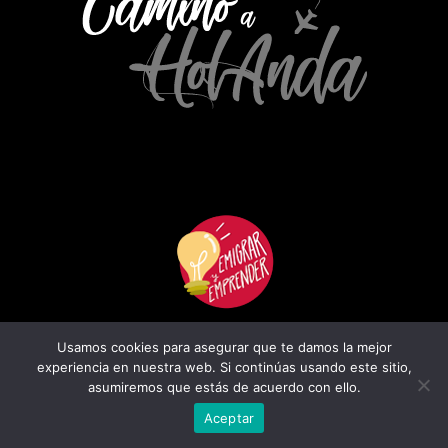
¡Únete a la Comunidad!
Usamos cookies para asegurar que te damos la mejor
experiencia en nuestra web. Si continúas usando este sitio,
asumiremos que estás de acuerdo con ello.
Política de privacidad
|
Política de reembolso
© 2023
Emigrar y emprender
by
HolaMarketing
/ Todos los derechos
Aceptar
reservados